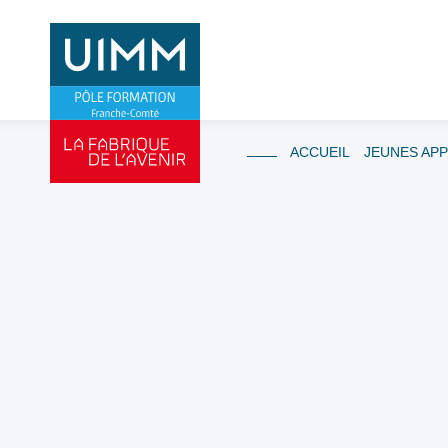
ACCUEIL
JEUNES AP
Grille indicativ
recevables – U
Les pré-requis