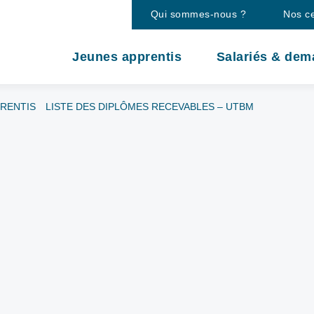
Qui sommes-nous ?
Nos c
Jeunes apprentis
Salariés & dem
PRENTIS
LISTE DES DIPLÔMES RECEVABLES – UTBM
e des diplômes
TBM