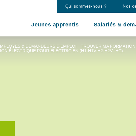
Qui sommes-nous ?
Nos c
Jeunes apprentis
Salariés & dem
EMPLOYÉS & DEMANDEURS D’EMPLOI
TROUVER MA FORMATION
ON ÉLECTRIQUE POUR ÉLECTRICIEN (H1-H1V-H2-H2V--HC)...