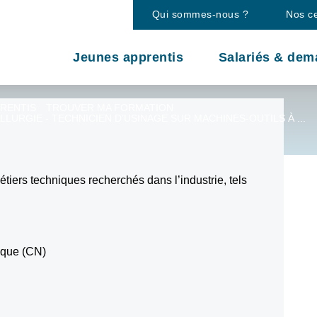
ls à commande
Qui sommes-nous ?
Nos c
Jeunes apprentis
Salariés & dem
PRENTIS
TROUVER MA FORMATION
LLURGIE - TECHNICIEN D’USINAGE SUR MACHINES-OUTILS À ...
tiers techniques recherchés dans l’industrie, tels
ique (CN)